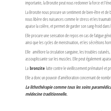
importante, la Bronzite peut nous redonner la force et l’én
La Bronzite nous procure un sentiment de bien-être et de bo
nous libère des nuisances comme le stress et les traumat
apaise la colère, et permet de garder son sang-froid dans l
Elle procure une sensation de repos en cas de fatigue général
ainsi que les cycles de menstruation, et les sécrétions ho
Elle améliore la circulation sanguine, les troubles cutanés
assouplissante sur les muscles. Elle peut également apais
La
bronzite
lutte contre le vieillissement prématuré et p
Elle a donc un pouvoir d’amélioration concernant de nomb
La lithothérapie comme tous les soins paramédicau
médecine traditionnelle.