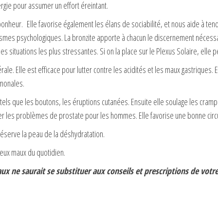
ergie pour assumer un effort éreintant.
nheur. Elle favorise également les élans de sociabilité, et nous aide à tend
ismes psychologiques. La bronzite apporte à chacun le discernement nécessa
es situations les plus stressantes. Si on la place sur le Plexus Solaire, elle
e. Elle est efficace pour lutter contre les acidités et les maux gastriques. Ell
rmonales.
, tels que les boutons, les éruptions cutanées. Ensuite elle soulage les cram
er les problèmes de prostate pour les hommes. Elle favorise une bonne circu
réserve la peau de la déshydratation.
reux maux du quotidien.
x ne saurait se substituer aux conseils et prescriptions de votr