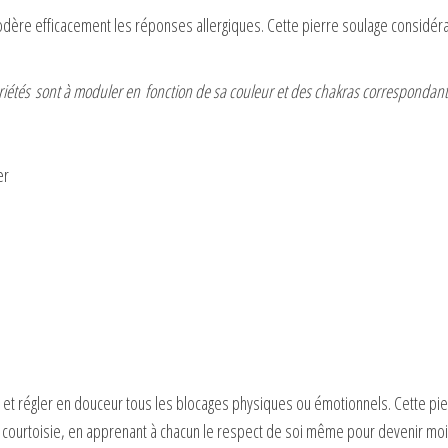
 modère efficacement les réponses allergiques. Cette pierre soulage consid
iétés sont à moduler en fonction de sa couleur et des chakras correspondant
er
e et régler en douceur tous les blocages physiques ou émotionnels. Cette pi
la courtoisie, en apprenant à chacun le respect de soi même pour devenir mo