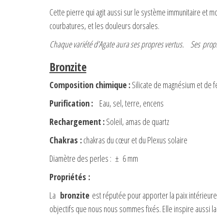
Cette pierre qui agit aussi sur le système immunitaire et
courbatures, et les douleurs dorsales.
Chaque variété d’Agate aura ses propres vertus. Ses propr
Bronzite
Composition chimique
:
Silicate de magnésium et de f
Purification
:
Eau, sel, terre, encens
Rechargement
:
Soleil, amas de quartz
Chakras
:
chakras du cœur et du Plexus solaire
Diamètre des perles : ± 6 mm
Propriétés :
La
bronzite
est réputée pour apporter la paix intérieur
objectifs que nous nous sommes fixés. Elle inspire aussi 