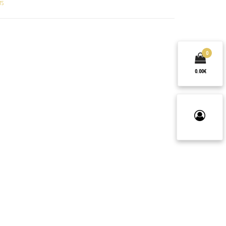
rs
0
0.00€