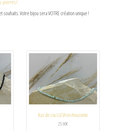
es-pierres/
t souhaits. Votre bijou sera VOTRE création unique !
e
Ras de cou LUCIA en Amazonite
25.00
€