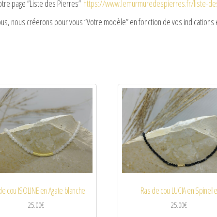
notre page “Liste des Pierres”
https://www.lemurmuredespierres.fr/liste-d
ous, nous créerons pour vous “Votre modèle” en fonction de vos indications e
de cou ISOLINE en Agate blanche
Ras de cou LUCIA en Spinell
25.00
€
25.00
€