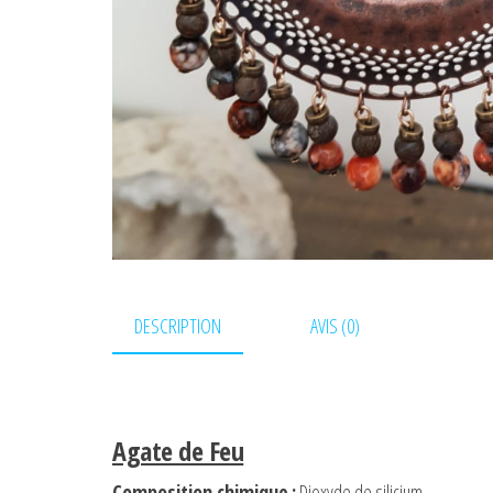
DESCRIPTION
AVIS (0)
Agate de Feu
Composition chimique
:
Dioxyde de silicium