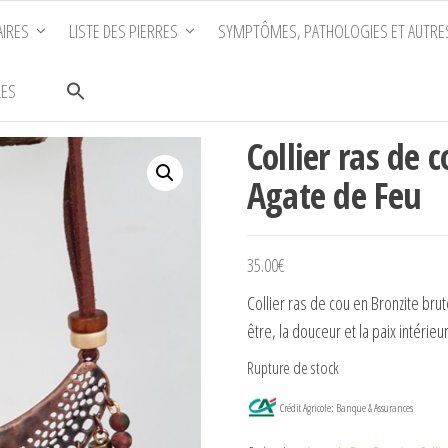
IRES
LISTE DES PIERRES
SYMPTÔMES, PATHOLOGIES ET AUTRE
LES
Collier ras de 
Agate de Feu
35.00
€
Collier ras de cou en Bronzite brut
être, la douceur et la paix intérieu
Rupture de stock
Crédit Agricole: Banque & Assurances