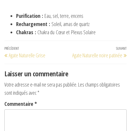
Purification
:
Eau, sel, terre, encens
Rechargement
:
Soleil, amas de quartz
Chakras
:
Chakra du Cœur et Plexus Solaire
Navigation
Article
PRÉCÉDENT
SUIVANT
Art
Agate Naturelle Grise
Agate Naturelle noire patinée
de
précédent
su
l’article
Laisser un commentaire
Votre adresse e-mail ne sera pas publiée.
Les champs obligatoires
sont indiqués avec
*
Commentaire
*