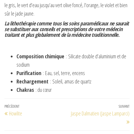
le gris, le vert d’eau jusqu’au vert olive foncé, l’orange, le violet et bien
sûr le jade jaune.
La lithothérapie comme tous les soins paramédicaux ne saurait
se substituer aux conseils et prescriptions de votre médecin
traitant et plus globalement de la médecine traditionnelle.
Composition chimique
: Silicate double d’aluminium et de
sodium
Purification
: Eau, sel, terre, encens
Rechargement
: Soleil, amas de quartz
Chakras
: du cœur
Navigation
Article
PRÉCÉDENT
SUIVANT
Art
Howlite
Jaspe Dalmatien (Jaspe Lamparci)
de
précédent
su
l’article