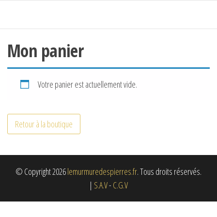
Passer
ce
contenu
Mon panier
Votre panier est actuellement vide.
Retour à la boutique
© Copyright 2026
lemurmuredespierres.fr
. Tous droits réservés.
|
S.A.V
-
C.G.V