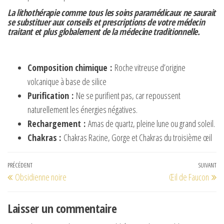
La lithothérapie comme tous les soins paramédicaux ne saurait
se substituer aux conseils et prescriptions de votre médecin
traitant et plus globalement de la médecine traditionnelle.
Composition chimique
:
Roche vitreuse d’origine
volcanique à base de silice
Purification
:
Ne se purifient pas, car repoussent
naturellement les énergies négatives.
Rechargement
:
Amas de quartz, pleine lune ou grand soleil.
Chakras :
Chakras Racine, Gorge et Chakras du troisième œil
Navigation
Article
PRÉCÉDENT
SUIVANT
Art
Obsidienne noire
Œil de Faucon
de
précédent
su
l’article
Laisser un commentaire