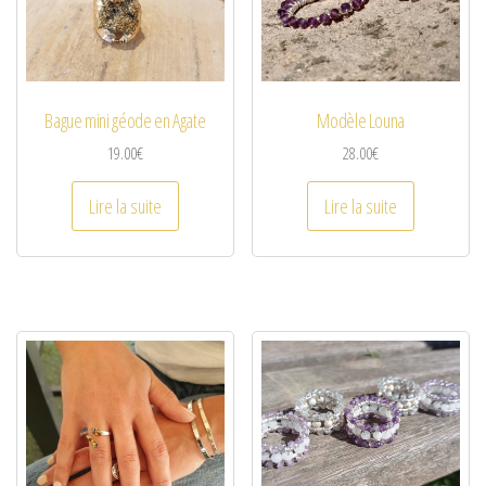
Bague mini géode en Agate
Modèle Louna
19.00
€
28.00
€
Lire la suite
Lire la suite