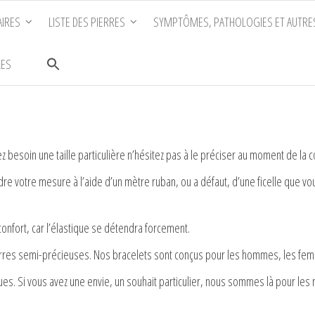
IRES
LISTE DES PIERRES
SYMPTÔMES, PATHOLOGIES ET AUTRE
LES
z besoin une taille particulière n’hésitez pas à le préciser au moment de l
prendre votre mesure à l’aide d’un mètre ruban, ou a défaut, d’une ficelle que 
confort, car l’élastique se détendra forcement.
es semi-précieuses. Nos bracelets sont conçus pour les hommes, les femme
 Si vous avez une envie, un souhait particulier, nous sommes là pour les ré