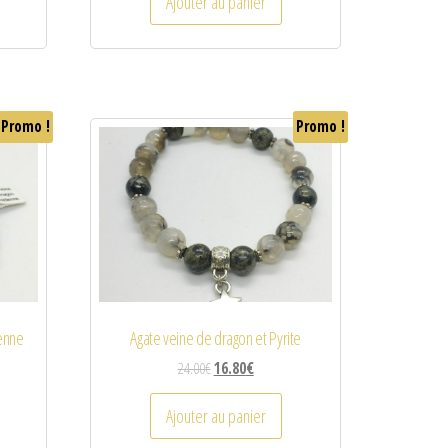
Ajouter au panier
Promo !
Promo !
ienne
Agate veine de dragon et Pyrite
24.00
€
16.80
€
Ajouter au panier