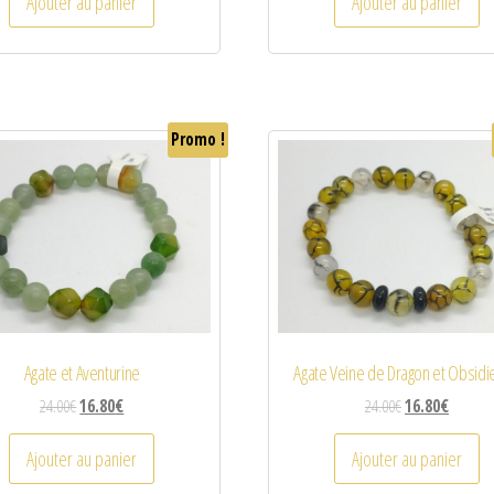
Ajouter au panier
Ajouter au panier
Promo !
Agate et Aventurine
Agate Veine de Dragon et Obsid
24.00
€
16.80
€
24.00
€
16.80
€
Ajouter au panier
Ajouter au panier