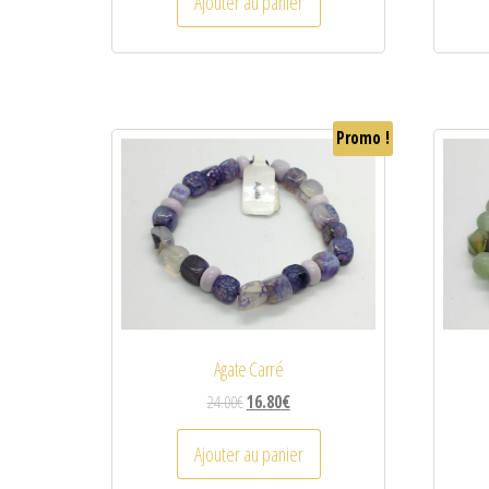
Ajouter au panier
Promo !
Agate Carré
24.00
€
16.80
€
Ajouter au panier