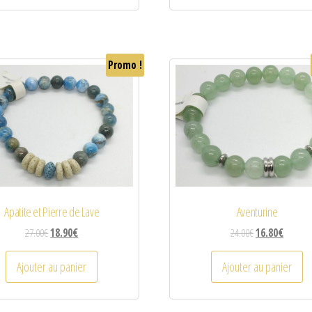
Promo !
Apatite et Pierre de Lave
Aventurine
27.00
€
18.90
€
24.00
€
16.80
€
Ajouter au panier
Ajouter au panier