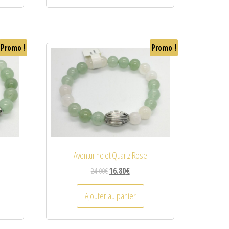
Promo !
Promo !
Aventurine et Quartz Rose
24.00
€
16.80
€
Ajouter au panier