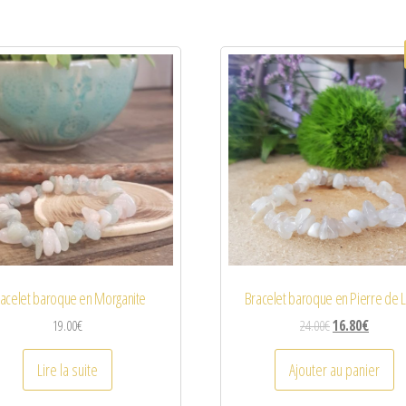
acelet baroque en Morganite
Bracelet baroque en Pierre de 
19.00
€
24.00
€
16.80
€
Lire la suite
Ajouter au panier