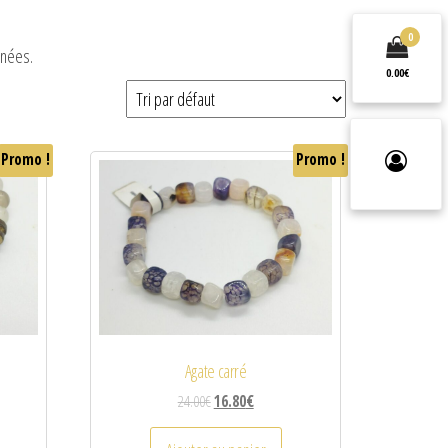
0
nnées.
0.00€
Promo !
Promo !
Agate carré
24.00
€
16.80
€