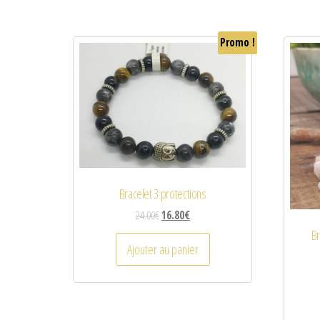
Promo !
Bracelet 3 protections
24.00
€
16.80
€
Br
Ajouter au panier