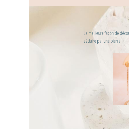
La meilleure façon de découv
séduire par une pierre.