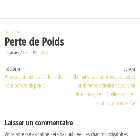
Passer
ce
contenu
Non classé
Perte de Poids
12 janvier 2023
Par
SYLVIE
Navigation
Article
PRÉCÉDENT
SUIVANT
Art
Si seulement j’avais de l’aide
Rhumatismes, arthroses et autres
de
précédent
su
pour perdre du poids !
problèmes articulaires peuvent
l’article
être soulagées. Quelles sont les
pierres efficaces ?
Laisser un commentaire
Votre adresse e-mail ne sera pas publiée.
Les champs obligatoires