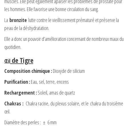
muscles. Elle peut également apaiser les problèmes de prostate pour
les hommes. Elle favorise une bonne circulation du sang.
La
bronzite
lutte contre le vieillissement prématuré et préserve la
peau de la déshydratation.
Elle a donc un pouvoir d’amélioration concernant de nombreux maux du
quotidien.
de Tigre
Œil
Composition chimique
:
Dioxyde de silicium
Purification
:
Eau, sel, terre, encens
Rechargement
:
Soleil, amas de quartz
Chakras
:
Chakra racine, du plexus solaire, et le chakra du troisième
œil.
Diamètre des perles : ± 6 mm