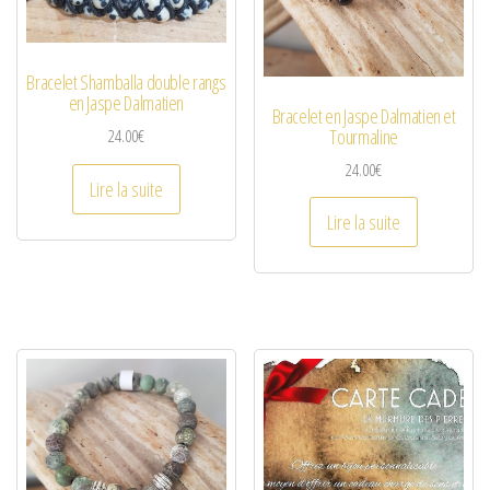
Bracelet Shamballa double rangs
en Jaspe Dalmatien
Bracelet en Jaspe Dalmatien et
Tourmaline
24.00
€
24.00
€
Lire la suite
Lire la suite