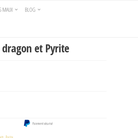
S MAUX
BLOG
 dragon et Pyrite
Paiement sécurisé
ets
,
Pyrite