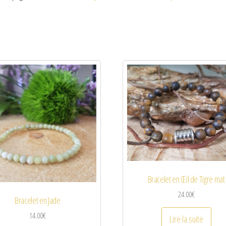
Bracelet en Œil de Tigre mat
24.00
€
Bracelet en Jade
14.00
€
Lire la suite