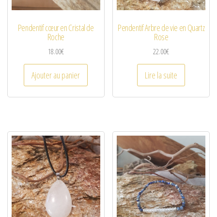
Pendentif cœur en Cristal de
Pendentif Arbre de vie en Quartz
Roche
Rose
18.00
€
22.00
€
Ajouter au panier
Lire la suite