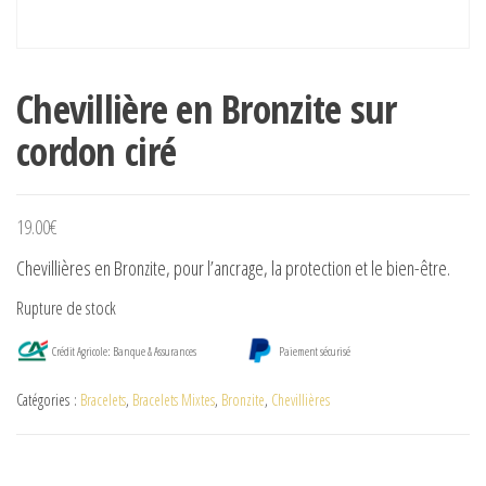
Chevillière en Bronzite sur
cordon ciré
19.00
€
Chevillières en Bronzite, pour l’ancrage, la protection et le bien-être.
Rupture de stock
Crédit Agricole: Banque & Assurances
Paiement sécurisé
Catégories :
Bracelets
,
Bracelets Mixtes
,
Bronzite
,
Chevillières