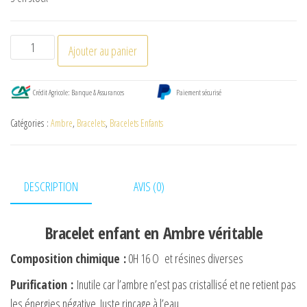
quantité
Ajouter au panier
de
Bracelet
Crédit Agricole: Banque & Assurances
Paiement sécurisé
enfant
en
Catégories :
Ambre
,
Bracelets
,
Bracelets Enfants
Ambre
véritable
DESCRIPTION
AVIS (0)
Bracelet enfant en Ambre véritable
Composition chimique
:
0H 16 O et résines diverses
Purification
:
Inutile car l’ambre n’est pas cristallisé et ne retient pas
les énergies négative. Juste rinçage à l’eau