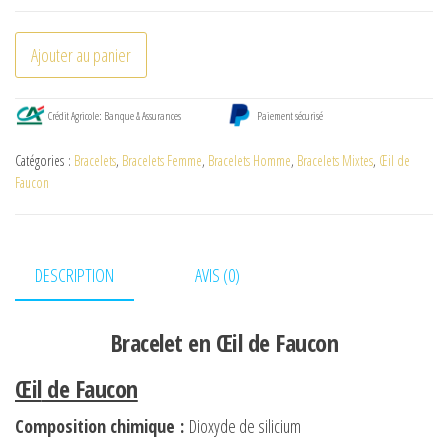
quantité
Ajouter au panier
de
Bracelet
Crédit Agricole: Banque & Assurances
Paiement sécurisé
en
Œil
Catégories :
Bracelets
,
Bracelets Femme
,
Bracelets Homme
,
Bracelets Mixtes
,
Œil de
de
Faucon
Faucon
DESCRIPTION
AVIS (0)
Bracelet en Œil de Faucon
Œil
de Faucon
Composition chimique
:
Dioxyde de silicium