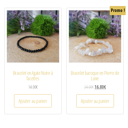
Promo !
Bracelet en Agate Noire à
Bracelet baroque en Pierre de
facettes
Lune
14.00
€
24.00
€
16.80
€
Ajouter au panier
Ajouter au panier