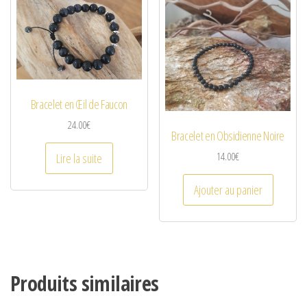
Bracelet en Œil de Faucon
24.00
€
Bracelet en Obsidienne Noire
14.00
€
Lire la suite
Ajouter au panier
Produits similaires