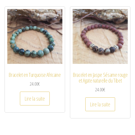
Bracelet en Turquoise Africaine
Bracelet en Jaspe Sésame rouge
et Agate naturelle du Tibet
24.00
€
24.00
€
Lire la suite
Lire la suite