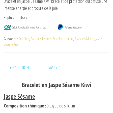
Bracelet en Jaspe Sésame Kiwi, bracelet de protection qui diffuse une
intense énergie et procure de la joie.
Rupture de stock
Crédit Agricole: Banque & Assurances
Paiement sécurisé
Catégories :
Bracelets
,
Bracelets Femme
,
Bracelets Homme
,
Bracelets Mixtes
,
Jaspe
Sésame Kiwi
DESCRIPTION
AVIS (0)
Bracelet en Jaspe Sésame Kiwi
Jaspe Sésame
Composition chimique
:
Dioxyde de silicium