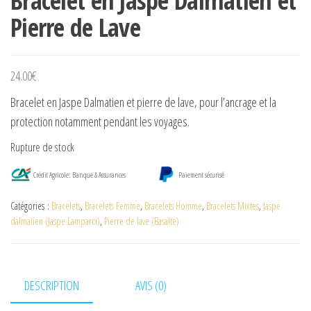
Bracelet en Jaspe Dalmatien et
Pierre de Lave
24.00
€
Bracelet en Jaspe Dalmatien et pierre de lave, pour l’ancrage et la
protection notamment pendant les voyages.
Rupture de stock
Crédit Agricole: Banque & Assurances
Paiement sécurisé
Catégories :
Bracelets
,
Bracelets Femme
,
Bracelets Homme
,
Bracelets Mixtes
,
Jaspe
dalmatien (Jaspe Lamparci)
,
Pierre de lave (Basalte)
DESCRIPTION
AVIS (0)