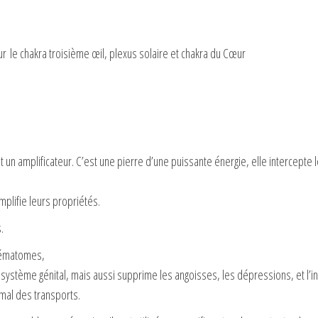
r le chakra troisième œil, plexus solaire et chakra du Cœur
 et un amplificateur. C’est une pierre d’une puissante énergie, elle intercep
mplifie leurs propriétés.
.
 hématomes,
du système génital, mais aussi supprime les angoisses, les dépressions, et l
 mal des transports.