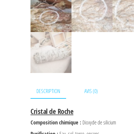
DESCRIPTION
AVIS (0)
Cristal de Roche
Composition chimique
:
Dioxyde de silicium
Purification
:
Eau, sel, terre, encens