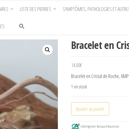
IRES
LISTE DES PIERRES
SYMPTÔMES, PATHOLOGIES ET AUTRE
LES
Bracelet en Cri
14.00
€
Bracelet en Cristal de Roche, A
1 en stock
quantité
Ajouter au panier
de
Bracelet
Crédit Agricole: Banque & Assurances