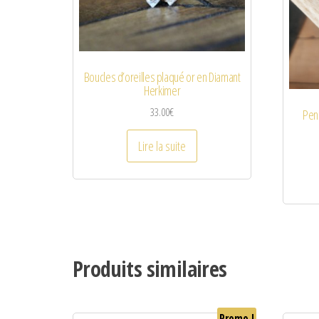
Boucles d’oreilles plaqué or en Diamant
Herkimer
33.00
€
Pend
Lire la suite
Produits similaires
Promo !