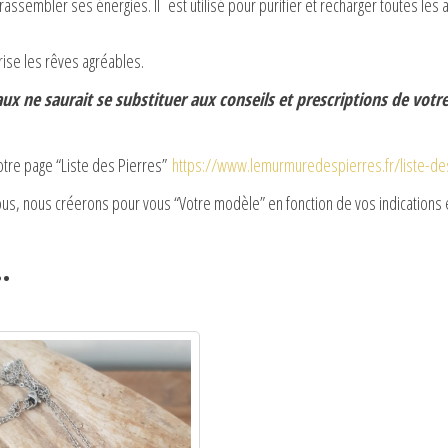
e à rassembler ses énergies. Il est utilisé pour purifier et recharger toutes l
rise les rêves agréables.
x ne saurait se substituer aux conseils et prescriptions de votr
notre page “Liste des Pierres”
https://www.lemurmuredespierres.fr/liste-d
ous, nous créerons pour vous “Votre modèle” en fonction de vos indications e
…