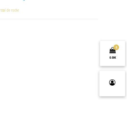
ristal de roche
0
0.00€