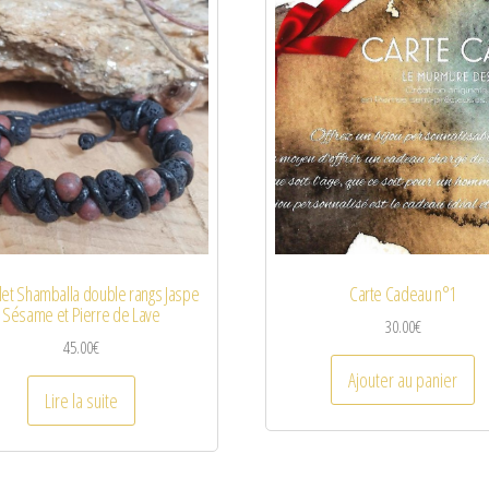
let Shamballa double rangs Jaspe
Carte Cadeau n°1
Sésame et Pierre de Lave
30.00
€
45.00
€
Ajouter au panier
Lire la suite