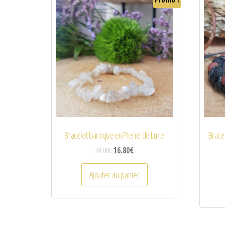
Bracelet baroque en Pierre de Lune
Brace
24.00
€
16.80
€
Ajouter au panier