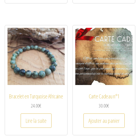
Bracelet en Turquoise Africaine
Carte Cadeau n°1
24.00
€
30.00
€
Lire la suite
Ajouter au panier