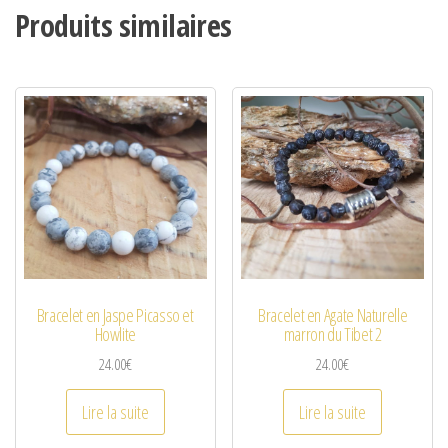
Produits similaires
Bracelet en Jaspe Picasso et
Bracelet en Agate Naturelle
Howlite
marron du Tibet 2
24.00
€
24.00
€
Lire la suite
Lire la suite