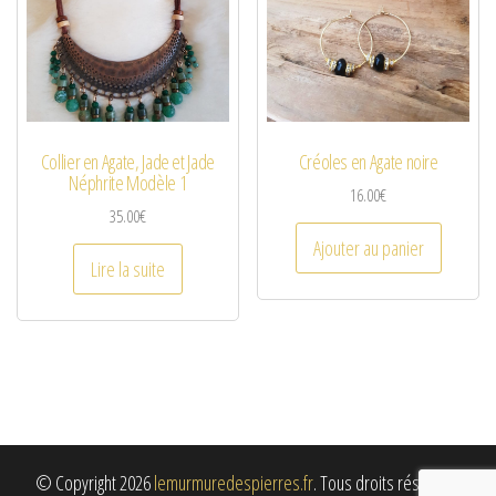
Collier en Agate, Jade et Jade
Créoles en Agate noire
Néphrite Modèle 1
16.00
€
35.00
€
Ajouter au panier
Lire la suite
© Copyright 2026
lemurmuredespierres.fr
. Tous droits réservés.