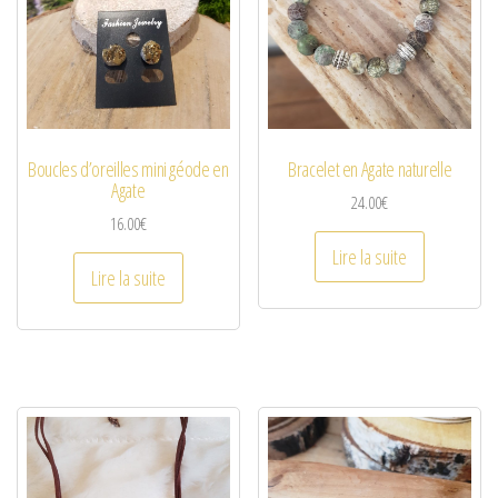
Boucles d’oreilles mini géode en
Bracelet en Agate naturelle
Agate
24.00
€
16.00
€
Lire la suite
Lire la suite