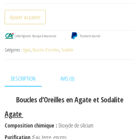
quantité
Ajouter au panier
de
Boucles
Crédit Agricole: Banque & Assurances
Paiement sécurisé
d'Oreilles
en
Catégories :
Agate
,
Boucles d'oreilles
,
Sodalite
Agate
et
Sodalite
DESCRIPTION
AVIS (0)
Boucles d’Oreilles en Agate et Sodalite
Agate
Composition chimique
:
Dioxyde de silicium
Purification
:
Eau, terre, encens