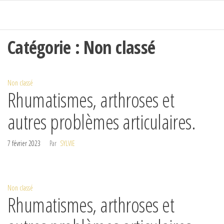
Passer
ce
contenu
Catégorie :
Non classé
Non classé
Rhumatismes, arthroses et
autres problèmes articulaires.
7 février 2023
Par
SYLVIE
Non classé
Rhumatismes, arthroses et